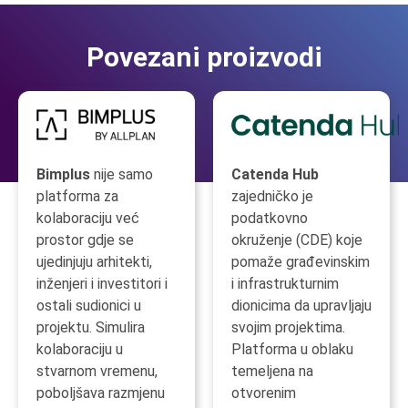
Povezani proizvodi
Bimplus
nije samo
Catenda Hub
platforma za
zajedničko je
kolaboraciju već
podatkovno
prostor gdje se
okruženje (CDE) koje
ujedinjuju arhitekti,
pomaže građevinskim
inženjeri i investitori i
i infrastrukturnim
ostali sudionici u
dionicima da upravljaju
projektu. Simulira
svojim projektima.
kolaboraciju u
Platforma u oblaku
stvarnom vremenu,
temeljena na
poboljšava razmjenu
otvorenim